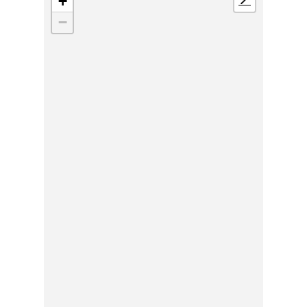
+
📍
−