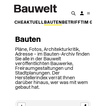
DER WOCHE
AKTUELL
BAUTEN
BETRIFFT
IM GESPR
Bauten
Pläne, Fotos, Architekturkritik,
Adresse – im Bauten-Archiv finden
Sie alle in der Bauwelt
veröffentlichten Bauwerke,
Freiraumgestaltungen und
Stadtplanungen. Der
Herstellerindex verrät Ihnen
darüber hinaus, wer was mit wem
gebaut hat.