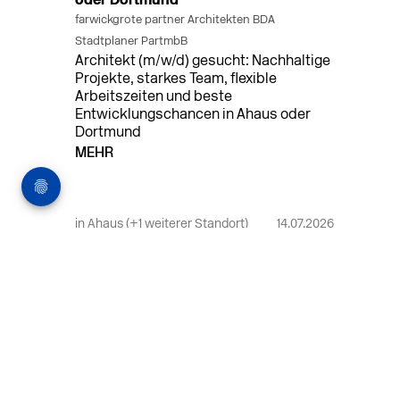
oder Dortmund
farwickgrote partner Architekten BDA
Stadtplaner PartmbB
Architekt (m/w/d) gesucht: Nachhaltige
Projekte, starkes Team, flexible
Arbeitszeiten und beste
Entwicklungschancen in Ahaus oder
Dortmund
MEHR
in Ahaus (+1 weiterer Standort)
14.07.2026
Bauleiter (m/w/d) Bauüberwachung in
Ahaus oder Dortmund
farwickgrote partner Architekten BDA
Stadtplaner PartmbB
Bauleiter (m/w/d) gesucht: Nachhaltige
Projekte, starkes Team, flexible
Arbeitszeiten und beste
Entwicklungschancen in Ahaus oder
Dortmund