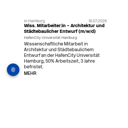
in Hamburg
18.07.2026
Wiss. Mitarbeiter:in – Architektur und
Städtebaulicher Entwurf (m/w/d)
HafenCity Universität Hamburg
Wissenschaftliche Mitarbeit in
Architektur und Städtebaulichem
Entwurf an der HafenCity Universität
Hamburg, 50% Arbeitszeit, 3 Jahre
befristet.
MEHR
in Ahaus (+1 weiterer Standort)
14.07.2026
Architekt (m/w/d) für LPH 1-5 in Ahaus
oder Dortmund
farwickgrote partner Architekten BDA
Stadtplaner PartmbB
Architekt (m/w/d) gesucht: Nachhaltige