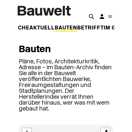
DER WOCHE
AKTUELL
BAUTEN
BETRIFFT
IM GESPR
Bauten
Pläne, Fotos, Architekturkritik,
Adresse – im Bauten-Archiv finden
Sie alle in der Bauwelt
veröffentlichten Bauwerke,
Freiraumgestaltungen und
Stadtplanungen. Der
Herstellerindex verrät Ihnen
darüber hinaus, wer was mit wem
gebaut hat.