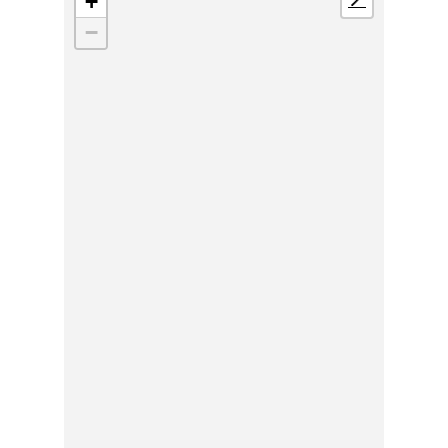
+
📍
−