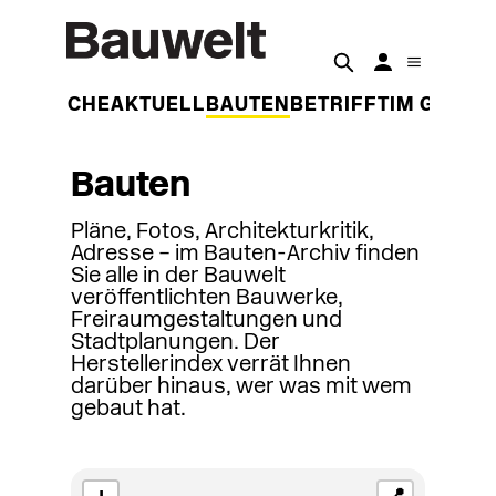
DER WOCHE
AKTUELL
BAUTEN
BETRIFFT
IM GESPR
Bauten
Pläne, Fotos, Architekturkritik,
Adresse – im Bauten-Archiv finden
Sie alle in der Bauwelt
veröffentlichten Bauwerke,
Freiraumgestaltungen und
Stadtplanungen. Der
Herstellerindex verrät Ihnen
darüber hinaus, wer was mit wem
gebaut hat.