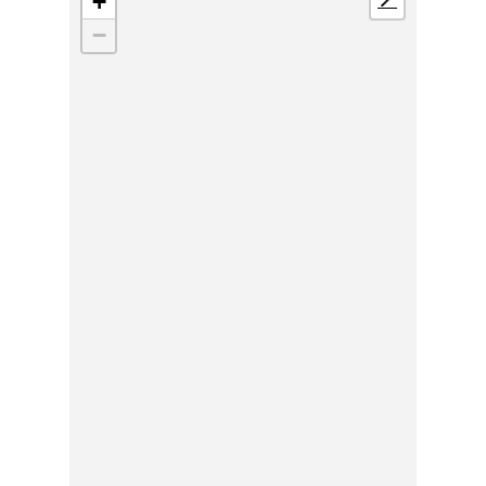
+
📍
−