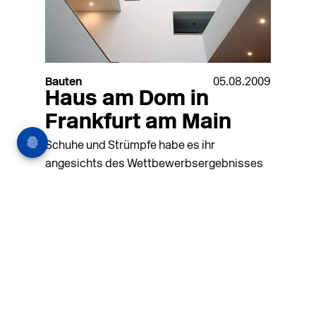
Bauten
05.08.2009
Haus am Dom in
Frankfurt am Main
Schuhe und Strümpfe habe es ihr
angesichts des Wettbewerbsergebnisses
für das "Haus am Dom" ausgezogen,
polemisierte die Frankurter
Oberbürgermeisterin vor fünf Jahren. Beides
hat sie vermutlich
MEHR