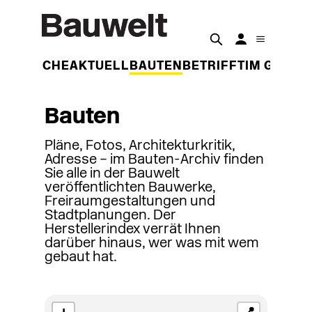
DER WOCHE
AKTUELL
BAUTEN
BETRIFFT
IM GESPR
Bauten
Pläne, Fotos, Architekturkritik,
Adresse – im Bauten-Archiv finden
Sie alle in der Bauwelt
veröffentlichten Bauwerke,
Freiraumgestaltungen und
Stadtplanungen. Der
Herstellerindex verrät Ihnen
darüber hinaus, wer was mit wem
gebaut hat.