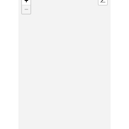
+
📍
−