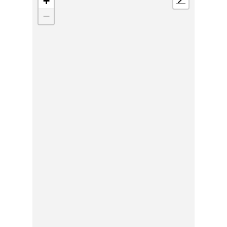
+
📍
−