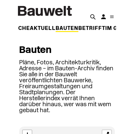
DER WOCHE
AKTUELL
BAUTEN
BETRIFFT
IM GESPR
Bauten
Pläne, Fotos, Architekturkritik,
Adresse – im Bauten-Archiv finden
Sie alle in der Bauwelt
veröffentlichten Bauwerke,
Freiraumgestaltungen und
Stadtplanungen. Der
Herstellerindex verrät Ihnen
darüber hinaus, wer was mit wem
gebaut hat.