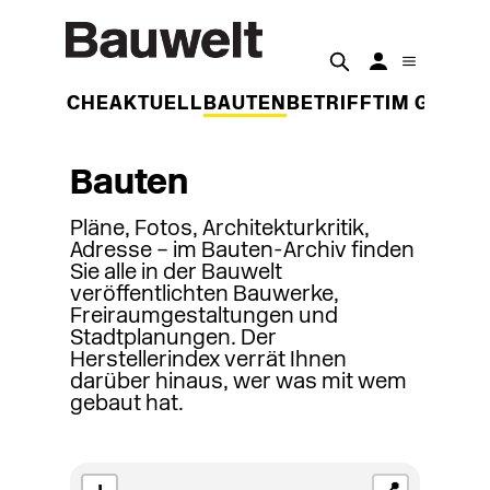
DER WOCHE
AKTUELL
BAUTEN
BETRIFFT
IM GESPR
Bauten
Pläne, Fotos, Architekturkritik,
Adresse – im Bauten-Archiv finden
Sie alle in der Bauwelt
veröffentlichten Bauwerke,
Freiraumgestaltungen und
Stadtplanungen. Der
Herstellerindex verrät Ihnen
darüber hinaus, wer was mit wem
gebaut hat.