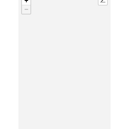
+
📍
−