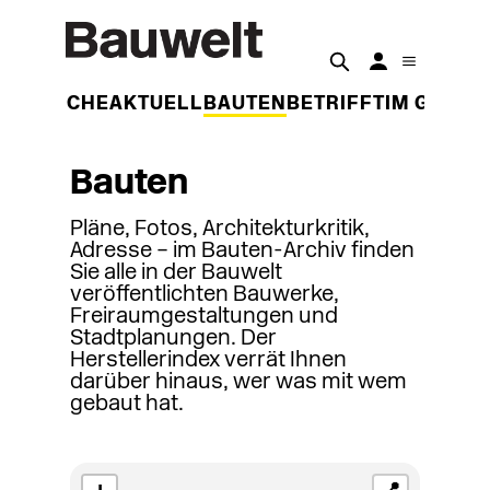
DER WOCHE
AKTUELL
BAUTEN
BETRIFFT
IM GESPR
Bauten
Pläne, Fotos, Architekturkritik,
Adresse – im Bauten-Archiv finden
Sie alle in der Bauwelt
veröffentlichten Bauwerke,
Freiraumgestaltungen und
Stadtplanungen. Der
Herstellerindex verrät Ihnen
darüber hinaus, wer was mit wem
gebaut hat.