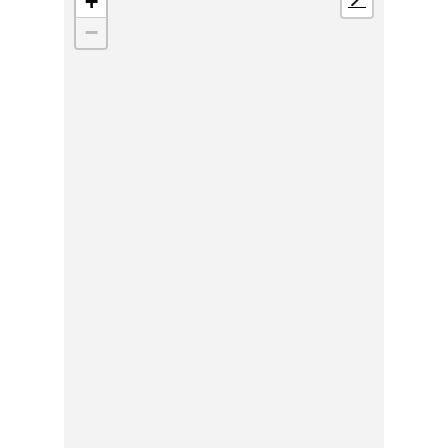
+
📍
−