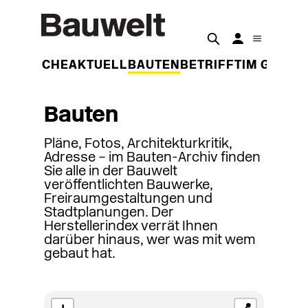
DER WOCHE
AKTUELL
BAUTEN
BETRIFFT
IM GESPR
Bauten
Pläne, Fotos, Architekturkritik,
Adresse – im Bauten-Archiv finden
Sie alle in der Bauwelt
veröffentlichten Bauwerke,
Freiraumgestaltungen und
Stadtplanungen. Der
Herstellerindex verrät Ihnen
darüber hinaus, wer was mit wem
gebaut hat.