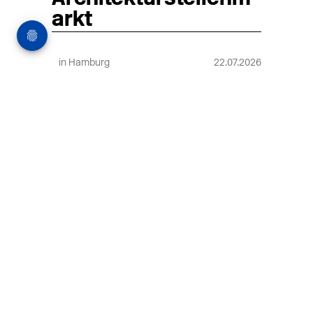
arkt
in Hamburg
22.07.2026
Architekt:in (m/w/d) für
entwurfsstarke Ausführungsplanung
LPH5 in Hamburg
Henke & Partner
HENKE + PARTNER ist ein
hochspezialisiertes Architekturbüro für
anspruchsvolle Bauten im
Gesundheits-/Forschungsbau und
Denkmalschutz.
MEHR
in Hamburg
18.07.2026
Wiss. Mitarbeiter:in – Architektur und
Städtebaulicher Entwurf (m/w/d)
HafenCity Universität Hamburg