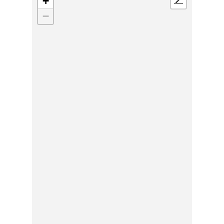
+
📍
−