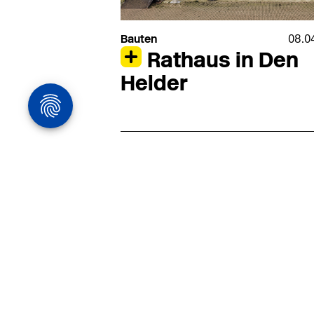
Bauten
08.0
Rathaus in Den
Helder
Architekturstelle
in Hamburg
22.07
Architekt:in (m/w/d) für
entwurfsstarke Ausführungspla
LPH5 in Hamburg
Henke & Partner