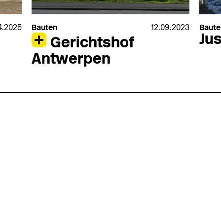
4.2025
Bauten
12.09.2023
Baute
Ju
Gerichtshof
Antwerpen
nmarkt
.2026
in Hamburg
18.07.2026
in Ahau
Wiss. Mitarbeiter:in – Architektur und
Archi
nung
Städtebaulicher Entwurf (m/w/d)
oder
HafenCity Universität Hamburg
farwick