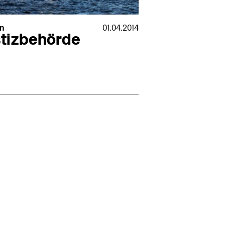
n
01.04.2014
stizbehörde
s (+1 weiterer Standort)
14.07.2026
tekt (m/w/d) für LPH 1-5 in Ahaus
 Dortmund
grote partner Architekten BDA