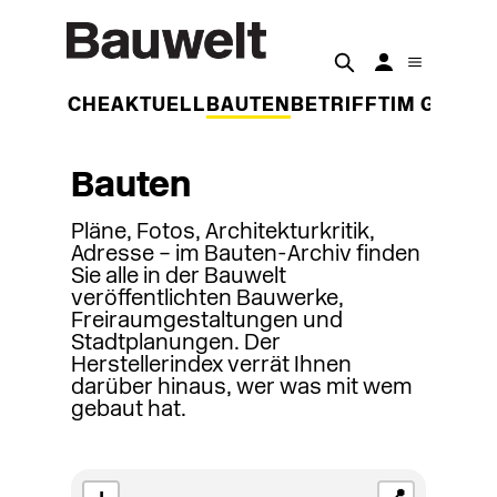
DER WOCHE
AKTUELL
BAUTEN
BETRIFFT
IM GESPR
Bauten
Pläne, Fotos, Architekturkritik,
Adresse – im Bauten-Archiv finden
Sie alle in der Bauwelt
veröffentlichten Bauwerke,
Freiraumgestaltungen und
Stadtplanungen. Der
Herstellerindex verrät Ihnen
darüber hinaus, wer was mit wem
gebaut hat.