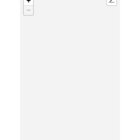
+
📍
−