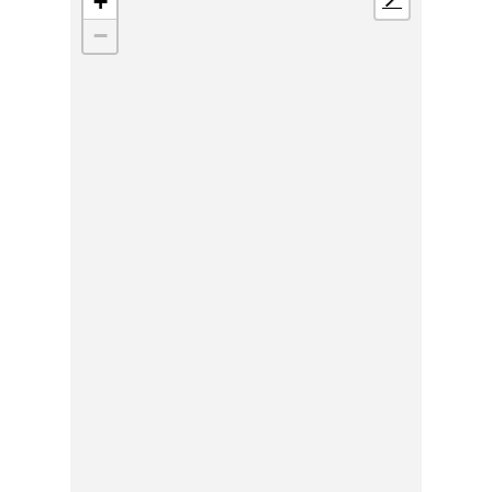
+
📍
−