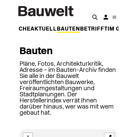
DER WOCHE
AKTUELL
BAUTEN
BETRIFFT
IM GESPR
Bauten
Pläne, Fotos, Architekturkritik,
Adresse – im Bauten-Archiv finden
Sie alle in der Bauwelt
veröffentlichten Bauwerke,
Freiraumgestaltungen und
Stadtplanungen. Der
Herstellerindex verrät Ihnen
darüber hinaus, wer was mit wem
gebaut hat.