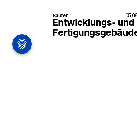
Bauten
05.0
Entwicklungs- und
Fertigungsgebäud
Architekturstelle
in Hamburg
22.07
Architekt:in (m/w/d) für
entwurfsstarke Ausführungspla
LPH5 in Hamburg
Henke & Partner