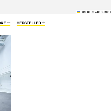
Leaflet
|
© OpenStreet
RKE
HERSTELLER