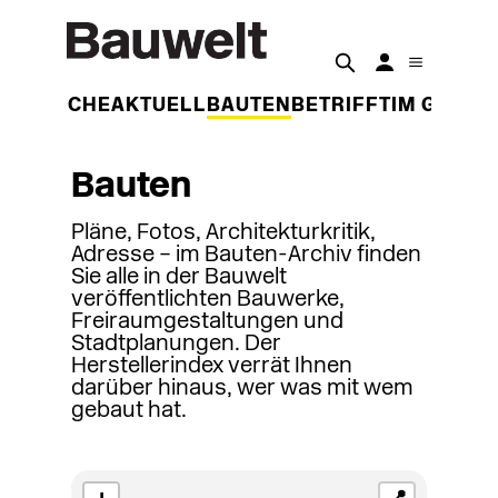
DER WOCHE
AKTUELL
BAUTEN
BETRIFFT
IM GESPR
Bauten
Pläne, Fotos, Architekturkritik,
Adresse – im Bauten-Archiv finden
Sie alle in der Bauwelt
veröffentlichten Bauwerke,
Freiraumgestaltungen und
Stadtplanungen. Der
Herstellerindex verrät Ihnen
darüber hinaus, wer was mit wem
gebaut hat.