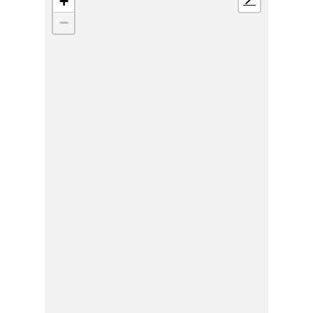
+
📍
−