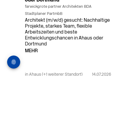
oder Dortmund
farwickgrote partner Architekten BDA
Stadtplaner PartmbB
Architekt (m/w/d) gesucht: Nachhaltige
Projekte, starkes Team, flexible
Arbeitszeiten und beste
Entwicklungschancen in Ahaus oder
Dortmund
MEHR
in Ahaus (+1 weiterer Standort)
14.07.2026
Bauleiter (m/w/d) Bauüberwachung in
Ahaus oder Dortmund
farwickgrote partner Architekten BDA
Stadtplaner PartmbB
Bauleiter (m/w/d) gesucht: Nachhaltige
Projekte, starkes Team, flexible
Arbeitszeiten und beste
Entwicklungschancen in Ahaus oder
Dortmund