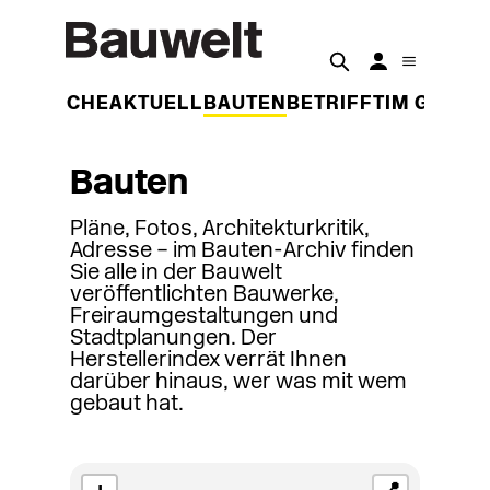
DER WOCHE
AKTUELL
BAUTEN
BETRIFFT
IM GESPR
Bauten
Pläne, Fotos, Architekturkritik,
Adresse – im Bauten-Archiv finden
Sie alle in der Bauwelt
veröffentlichten Bauwerke,
Freiraumgestaltungen und
Stadtplanungen. Der
Herstellerindex verrät Ihnen
darüber hinaus, wer was mit wem
gebaut hat.