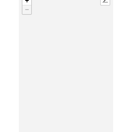
+
📍
−