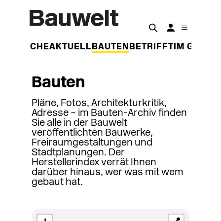
DER WOCHE
AKTUELL
BAUTEN
BETRIFFT
IM GESPR
Bauten
Pläne, Fotos, Architekturkritik,
Adresse – im Bauten-Archiv finden
Sie alle in der Bauwelt
veröffentlichten Bauwerke,
Freiraumgestaltungen und
Stadtplanungen. Der
Herstellerindex verrät Ihnen
darüber hinaus, wer was mit wem
gebaut hat.