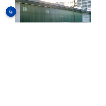
Bauten
06.08.2009
Ordnung aus den
fünfziger Jahren
Schraubenfabrik in Vaihingen
MEHR