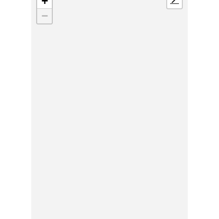
+
📍
−