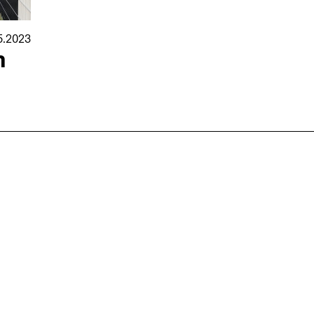
5.2023
n
nmarkt
.2026
in Hamburg
18.07.2026
in Ahau
Wiss. Mitarbeiter:in – Architektur und
Archi
nung
Städtebaulicher Entwurf (m/w/d)
oder
HafenCity Universität Hamburg
farwick