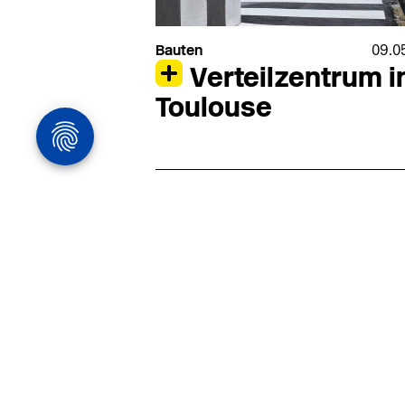
Bauten
09.0
Verteilzentrum i
Toulouse
Architekturstelle
in Hamburg
22.07
Architekt:in (m/w/d) für
entwurfsstarke Ausführungspla
LPH5 in Hamburg
Henke & Partner