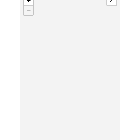
+
📍
−