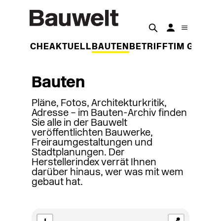
DER WOCHE
AKTUELL
BAUTEN
BETRIFFT
IM GESPR
Bauten
Pläne, Fotos, Architekturkritik,
Adresse – im Bauten-Archiv finden
Sie alle in der Bauwelt
veröffentlichten Bauwerke,
Freiraumgestaltungen und
Stadtplanungen. Der
Herstellerindex verrät Ihnen
darüber hinaus, wer was mit wem
gebaut hat.