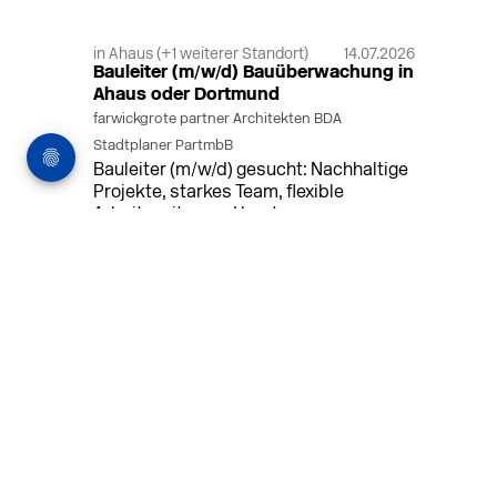
in Ahaus (+1 weiterer Standort)
14.07.2026
Bauleiter (m/w/d) Bauüberwachung in
Ahaus oder Dortmund
farwickgrote partner Architekten BDA
Stadtplaner PartmbB
Bauleiter (m/w/d) gesucht: Nachhaltige
Projekte, starkes Team, flexible
Arbeitszeiten und beste
Entwicklungschancen in Ahaus oder
Dortmund
MEHR
in Bremen (+3 weitere Standorte)
07.08.2026
Berufsanfänger:in Architektur (m/w/d)
PLANUNGXGRUPPE GmbH & Co. KG
Berufsanfänger:in Architektur (m/w/d)
für bundesweite Architekturbüro mit
über 90 Mitarbeitern. Entwurfsplanung,