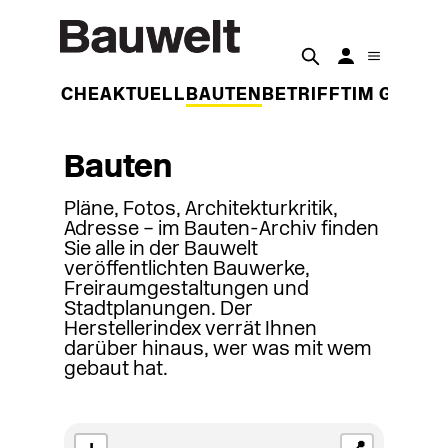
DER WOCHE
AKTUELL
BAUTEN
BETRIFFT
IM GESPR
Bauten
Pläne, Fotos, Architekturkritik,
Adresse – im Bauten-Archiv finden
Sie alle in der Bauwelt
veröffentlichten Bauwerke,
Freiraumgestaltungen und
Stadtplanungen. Der
Herstellerindex verrät Ihnen
darüber hinaus, wer was mit wem
gebaut hat.