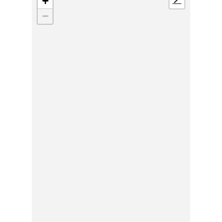
+
📍
−