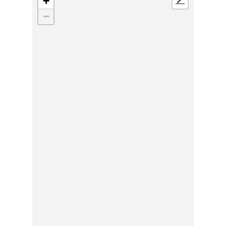
+
📍
−