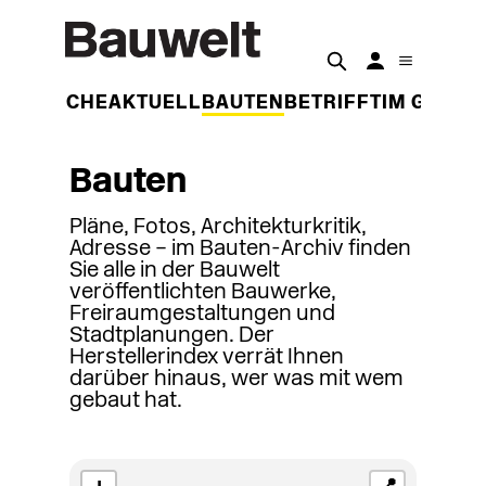
DER WOCHE
AKTUELL
BAUTEN
BETRIFFT
IM GESPR
Bauten
Pläne, Fotos, Architekturkritik,
Adresse – im Bauten-Archiv finden
Sie alle in der Bauwelt
veröffentlichten Bauwerke,
Freiraumgestaltungen und
Stadtplanungen. Der
Herstellerindex verrät Ihnen
darüber hinaus, wer was mit wem
gebaut hat.