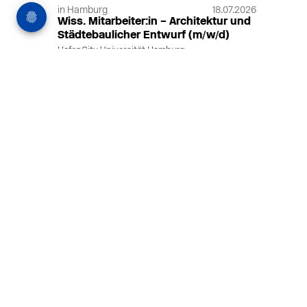
in Hamburg
18.07.2026
Wiss. Mitarbeiter:in – Architektur und
Städtebaulicher Entwurf (m/w/d)
HafenCity Universität Hamburg
Wissenschaftliche Mitarbeit in
Architektur und Städtebaulichem
Entwurf an der HafenCity Universität
Hamburg, 50% Arbeitszeit, 3 Jahre
befristet.
MEHR
in Ahaus (+1 weiterer Standort)
14.07.2026
Architekt (m/w/d) für LPH 1-5 in Ahaus
oder Dortmund
farwickgrote partner Architekten BDA
Stadtplaner PartmbB
Architekt (m/w/d) gesucht: Nachhaltige
Projekte, starkes Team, flexible
Arbeitszeiten und beste
Entwicklungschancen in Ahaus oder