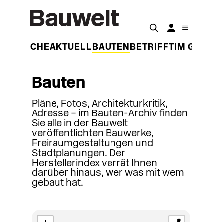
DER WOCHE
AKTUELL
BAUTEN
BETRIFFT
IM GESPR
Bauten
Pläne, Fotos, Architekturkritik,
Adresse – im Bauten-Archiv finden
Sie alle in der Bauwelt
veröffentlichten Bauwerke,
Freiraumgestaltungen und
Stadtplanungen. Der
Herstellerindex verrät Ihnen
darüber hinaus, wer was mit wem
gebaut hat.