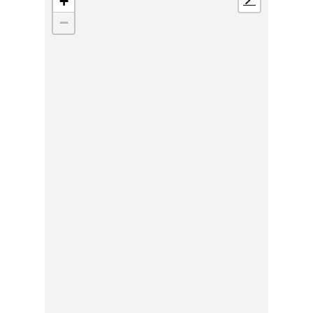
+
📍
−