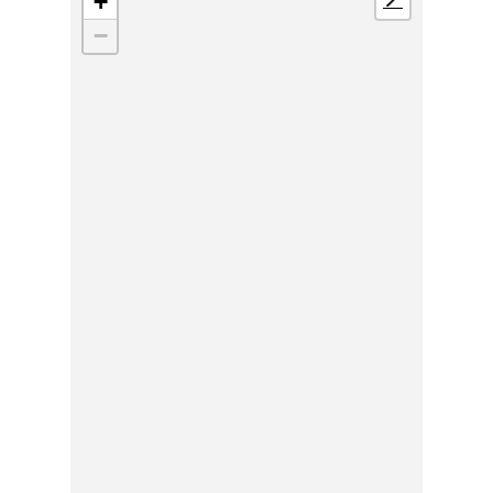
+
📍
−