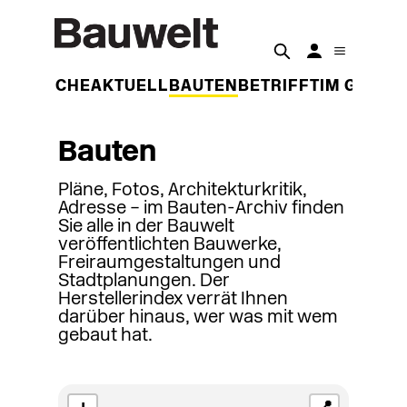
DER WOCHE
AKTUELL
BAUTEN
BETRIFFT
IM GESPR
Bauten
Pläne, Fotos, Architekturkritik,
Adresse – im Bauten-Archiv finden
Sie alle in der Bauwelt
veröffentlichten Bauwerke,
Freiraumgestaltungen und
Stadtplanungen. Der
Herstellerindex verrät Ihnen
darüber hinaus, wer was mit wem
gebaut hat.