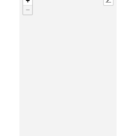
+
📍
−