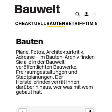
DER WOCHE
AKTUELL
BAUTEN
BETRIFFT
IM GESPR
Bauten
Pläne, Fotos, Architekturkritik,
Adresse – im Bauten-Archiv finden
Sie alle in der Bauwelt
veröffentlichten Bauwerke,
Freiraumgestaltungen und
Stadtplanungen. Der
Herstellerindex verrät Ihnen
darüber hinaus, wer was mit wem
gebaut hat.