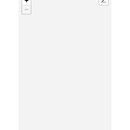
+
📍
−