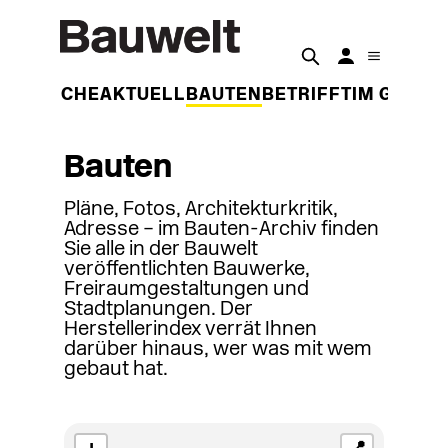
DER WOCHE
AKTUELL
BAUTEN
BETRIFFT
IM GESPR
Bauten
Pläne, Fotos, Architekturkritik,
Adresse – im Bauten-Archiv finden
Sie alle in der Bauwelt
veröffentlichten Bauwerke,
Freiraumgestaltungen und
Stadtplanungen. Der
Herstellerindex verrät Ihnen
darüber hinaus, wer was mit wem
gebaut hat.