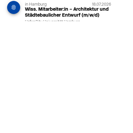
in Hamburg
18.07.2026
Wiss. Mitarbeiter:in – Architektur und
Städtebaulicher Entwurf (m/w/d)
HafenCity Universität Hamburg
Wissenschaftliche Mitarbeit in
Architektur und Städtebaulichem
Entwurf an der HafenCity Universität
Hamburg, 50% Arbeitszeit, 3 Jahre
befristet.
MEHR
in Ahaus (+1 weiterer Standort)
14.07.2026
Architekt (m/w/d) für LPH 1-5 in Ahaus
oder Dortmund
farwickgrote partner Architekten BDA
Stadtplaner PartmbB
Architekt (m/w/d) gesucht: Nachhaltige
Projekte, starkes Team, flexible
Arbeitszeiten und beste
Entwicklungschancen in Ahaus oder