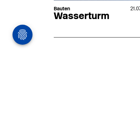
Bauten
21.0
Wasserturm
Architekturstelle
in Hamburg
22.07
Architekt:in (m/w/d) für
entwurfsstarke Ausführungspla
LPH5 in Hamburg
Henke & Partner
HENKE + PARTNER ist ein
hochspezialisiertes Architekturbür
anspruchsvolle Bauten im