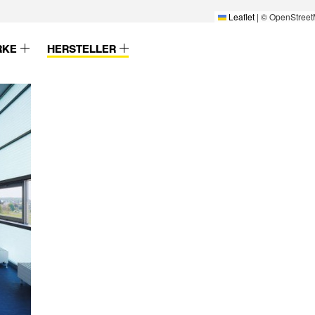
Leaflet
|
© OpenStreet
RKE
HERSTELLER