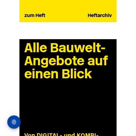
zum Heft
Heftarchiv
Alle Bauwelt-
Angebote auf
einen Blick